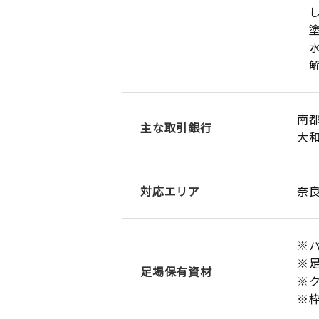
し
塗
水
解
南都
主な取引銀行
大
対応エリア
奈
※パ
※足
足場保有資材
※ク
※