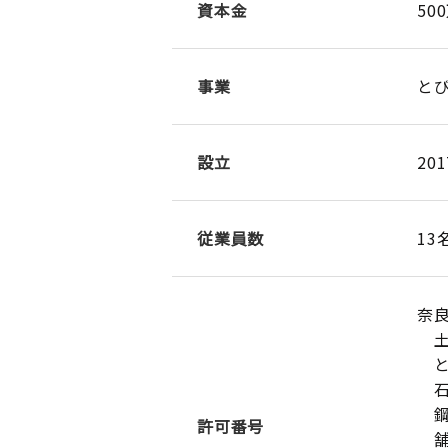
資本金
50
事業
と
設立
20
従業員数
13
奈良
土
と
石
鋼
許可番号
舗