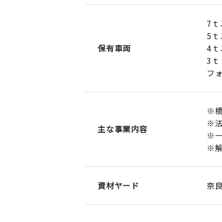
7ｔ
5ｔ
保有車両
4ｔ
3ｔ
フォ
※橋
※法
主な事業内容
※
※
資材ヤード
奈良