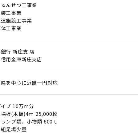
ゅんせつ工事業
装工事業
道施設工事業
体工事業
銀行 新庄支 店
和信用金庫新庄支店
良県を中心に近畿一円対応
イプ 10万ｍ分
場板(木板)4ｍ 25,000枚
ランプ類、小物類 600ｔ
枠組足場少量